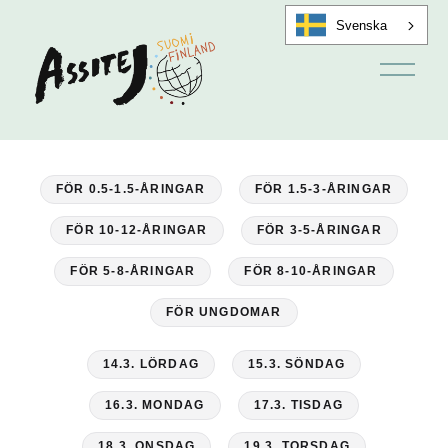
Svenska
Ö
p
p
n
a
m
e
n
FÖR 0.5-1.5-ÅRINGAR
FÖR 1.5-3-ÅRINGAR
y
FÖR 10-12-ÅRINGAR
FÖR 3-5-ÅRINGAR
FÖR 5-8-ÅRINGAR
FÖR 8-10-ÅRINGAR
FÖR UNGDOMAR
14.3. LÖRDAG
15.3. SÖNDAG
16.3. MONDAG
17.3. TISDAG
18.3. ONSDAG
19.3. TORSDAG