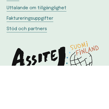
Uttalande om tillgänglighet
Faktureringsuppgifter
Stöd och partners
Tavastvägen 13 A, 1:a våningen, 
00530 Helsingfors
tel. +358 44 0866 355