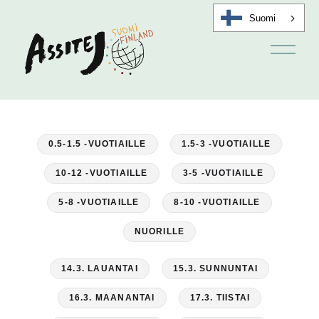
Suomi
A
v
a
a
v
a
l
i
0.5-1.5 -VUOTIAILLE
1.5-3 -VUOTIAILLE
k
k
o
10-12 -VUOTIAILLE
3-5 -VUOTIAILLE
5-8 -VUOTIAILLE
8-10 -VUOTIAILLE
NUORILLE
14.3. LAUANTAI
15.3. SUNNUNTAI
16.3. MAANANTAI
17.3. TIISTAI